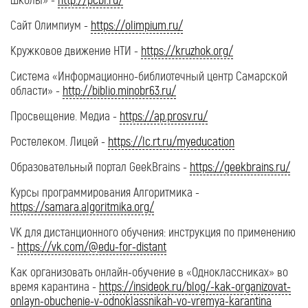
Сайт Олимпиум -
https://olimpium.ru/
Кружковое движение НТИ -
https://kruzhok.org/
Система «Информационно-библиотечный центр Самарской
области» -
http://biblio.minobr63.ru/
Просвещение. Медиа -
https://ap.prosv.ru/
Ростелеком. Лицей -
https://lc.rt.ru/myeducation
Образовательный портал GeekBrains -
https
://
geekbrains
.
ru
/
Курсы программирования Алгоритмика -
https://samara.algoritmika.org/
VK для дистанционного обучения: инструкция по применению
-
https://vk.com/@edu-for-distant
Как организовать онлайн-обучение в «Одноклассниках» во
время карантина -
https://insideok.ru/blog/-kak-organizovat-
onlayn-obuchenie-v-odnoklassnikah-vo-vremya-karantina