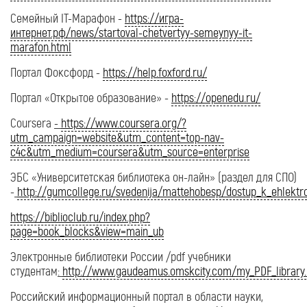
Семейный IT-Марафон -
https://игра-
интернет.рф/news/startoval-chetvertyy-semeynyy-it-
marafon.html
Портал Фоксфорд -
https://help.foxford.ru/
Портал «Открытое образование» -
https://openedu.ru/
Coursera
-
https://www.coursera.org/?
utm_campaign=website&utm_content=top-nav-
c4c&utm_medium=coursera&utm_source=enterprise
ЭБС «Университетская библиотека он-лайн» (раздел для СПО)
-
http://gumcollege.ru/svedenija/mattehobesp/dostup_k_ehlektro
https://biblioclub.ru/index.php?
page=book_blocks&view=main_ub
Электронные библиотеки России /pdf учебники
студентам
:
http://www.gaudeamus.omskcity.com/my_PDF_library.
Российский информационный портал в области науки,