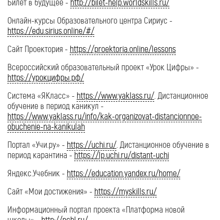
Билет в будущее -
http://bilet-help.worldskills.ru/
Онлайн-курсы Образовательного центра Сириус -
https://edu.sirius.online/#/
Сайт Проектория -
https://proektoria.online/lessons
Всероссийский образовательный проект «Урок Цифры» -
https://урокцифры.рф/
Система «ЯКласс» -
https://www.yaklass.ru/
. Дистанционное
обучение в период каникул -
https://www.yaklass.ru/info/kak-organizovat-distancionnoe-
obuchenie-na-kanikulah
Портал «Учи.ру» -
https://uchi.ru/
. Дистанционное обучение в
период карантина -
https://lp.uchi.ru/distant-uchi
Яндекс.Учебник -
https://education.yandex.ru/home/
Сайт «Мои достижения» -
https://myskills.ru/
Информационный портал проекта «Платформа новой
школы» -
http://pcbl.ru/