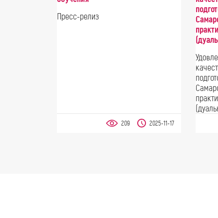
подго
Пресс-релиз
Самар
практ
(дуаль
Удовле
качес
подгот
Самар
практ
(дуаль
209
2025-11-17